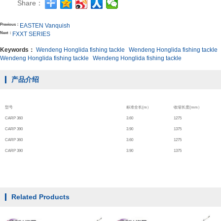
Share：
Previous：
EASTEN Vanquish
Next：
FXXT SERIES
Keywords：
Wendeng Honglida fishing tackle
Wendeng Honglida fishing tackle
Wendeng Honglida fishing tackle
Wendeng Honglida fishing tackle
产品介绍
型号
标准全长(m）
收缩长度(mm）
CARP 360
3.60
1275
CARP 390
3.90
1375
CARP 360
3.60
1275
CARP 390
3.90
1375
Related Products